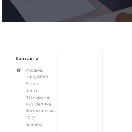
Контакти
Україна,
Київ, 01001
Бізнес-
центр
"Панорама"
вул. Велика
Житомирська,
20 (7
поверх)