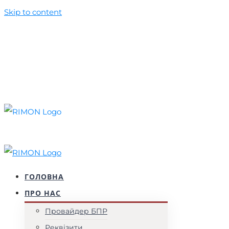
Skip to content
+38 (044) 537 52 77
+38 (099) 010 50 39
foundation@rimon.in.ua
Facebook
YouTube
Instagram
ГОЛОВНА
ПРО НАС
Провайдер БПР
Реквізити