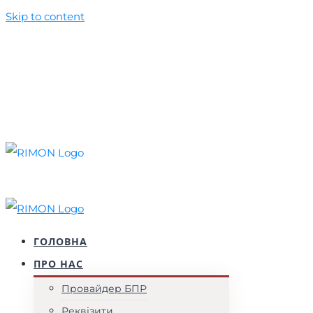
Skip to content
+38 (044) 537 52 77
+38 (099) 010 50 39
foundation@rimon.in.ua
Facebook
YouTube
Instagram
ГОЛОВНА
ПРО НАС
Провайдер БПР
Реквізити