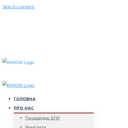
Skip to content
+38 (044) 537 52 77
+38 (099) 010 50 39
foundation@rimon.in.ua
Facebook
YouTube
Instagram
ГОЛОВНА
ПРО НАС
Провайдер БПР
Реквізити