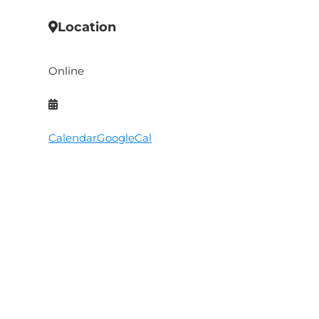
Location
Online
Calendar
GoogleCal