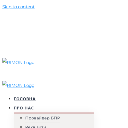
Skip to content
+38 (044) 537 52 77
+38 (099) 010 50 39
foundation@rimon.in.ua
Facebook
YouTube
Instagram
ГОЛОВНА
ПРО НАС
Провайдер БПР
Реквізити