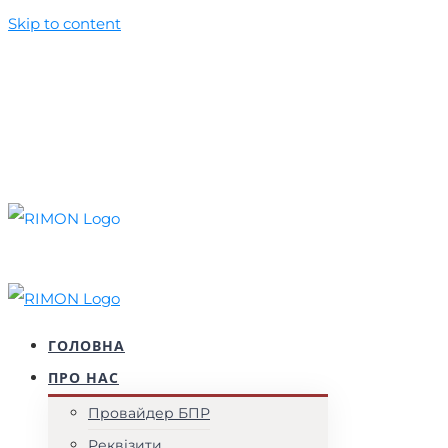
Skip to content
+38 (044) 537 52 77
+38 (099) 010 50 39
foundation@rimon.in.ua
Facebook
YouTube
Instagram
ГОЛОВНА
ПРО НАС
Провайдер БПР
Реквізити