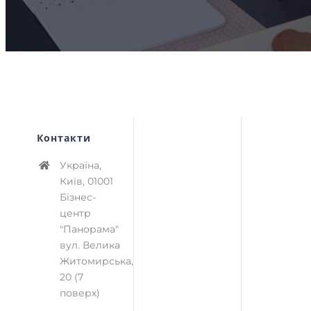
Контакти
Україна,
Київ, 01001
Бізнес-
центр
"Панорама"
вул. Велика
Житомирська,
20 (7
поверх)