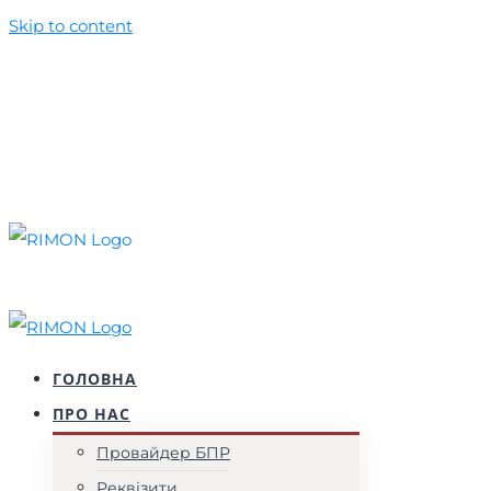
Skip to content
+38 (044) 537 52 77
+38 (099) 010 50 39
foundation@rimon.in.ua
Facebook
YouTube
Instagram
ГОЛОВНА
ПРО НАС
Провайдер БПР
Реквізити