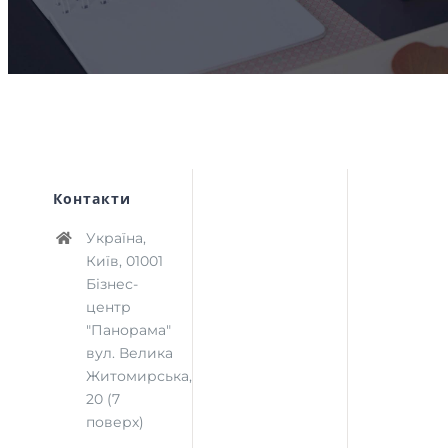
Контакти
Україна,
Київ, 01001
Бізнес-
центр
"Панорама"
вул. Велика
Житомирська,
20 (7
поверх)