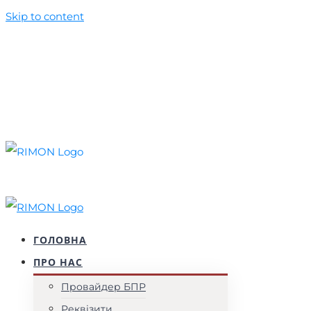
Skip to content
+38 (044) 537 52 77
+38 (099) 010 50 39
foundation@rimon.in.ua
Facebook
YouTube
Instagram
ГОЛОВНА
ПРО НАС
Провайдер БПР
Реквізити