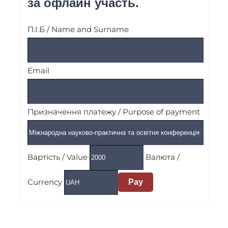
за офлайн участь.
П.І.Б / Name and Surname
Email
Призначення платежу / Purpose of payment
Вартість / Value
Валюта /
Currency
Pay