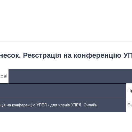
несок. Реєстрація на конференцію УП
кові
П
Ва